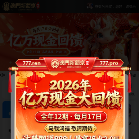
尊敬的来宾，您好，请登录
新会员福利公告：📢 尊敬的会员： 🚨🚨重磅！重磅
公告通知
账户余额
登录/注册
夏日福利季 · 好礼天天享
充值
Vip钱包
取款
推广赚钱
额度转换
🏖 盛夏拾光
热门游戏
Summer Carnival · August
电子游艺
麻将胡了
麻将胡了2
赏金女王
消夏迎新 · 好礼天天享
01
新人专享福利，累计最高
888元